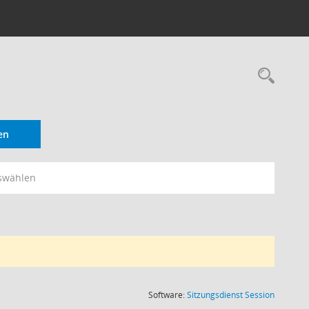
Rec
en
swählen
(Wird in
Software:
Sitzungsdienst
Session