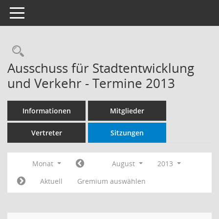
Toggle navigation
Rechercheauswahl
Ausschuss für Stadtentwicklung
und Verkehr - Termine 2013
Informationen
Mitglieder
Vertreter
Sitzungen
Monat
August
2013
Aktuell
Gremium auswählen