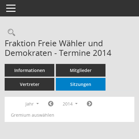
Toggle navigation
Rechercheauswahl
Fraktion Freie Wähler und
Demokraten - Termine 2014
Informationen
Mitglieder
Vertreter
Sitzungen
Jahr
2014
Gremium auswählen