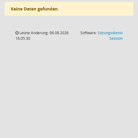
Keine Daten gefunden.
Letzte Änderung: 06.08.2026
Software:
Sitzungsdienst
(Wird in
16:05:30
Session