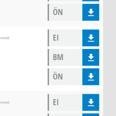
ÖN
EI
rstedt
BM
ÖN
EI
rstedt