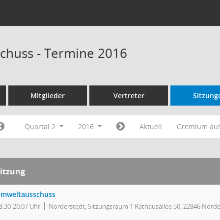
chuss - Termine 2016
Mitglieder
Vertreter
Sitzung
Quartal 2
2016
Aktuell
Gremium au
itzung
mweltausschuss
8:30-20:07 Uhr
Norderstedt, Sitzungsraum 1 Rathausallee 50, 22846 Norde