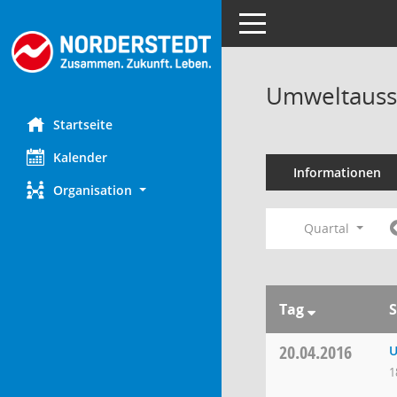
Toggle navigation
Umweltauss
Startseite
Kalender
Informationen
Organisation
Quartal
Tag
S
20.04.2016
U
1