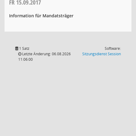
FR
15.09.2017
Information für Mandatsträger
1 Satz
Software:
(Wird in
Letzte Änderung: 06.08.2026
Sitzungsdienst
Session
11:06:00