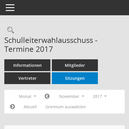
Toggle navigation
Rechercheauswahl
Schulleiterwahlausschuss -
Termine 2017
Informationen
Mitglieder
Vertreter
Sitzungen
Monat
November
2017
Aktuell
Gremium auswählen