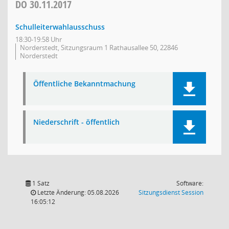
DO
30.11.2017
Schulleiterwahlausschuss
18:30-19:58 Uhr
Norderstedt, Sitzungsraum 1 Rathausallee 50, 22846
Norderstedt
Öffentliche Bekanntmachung
Niederschrift - öffentlich
1 Satz
Software:
(Wird in
Letzte Änderung: 05.08.2026
Sitzungsdienst
Session
16:05:12