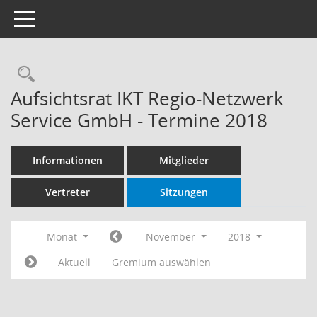
Toggle navigation
Rechercheauswahl
Aufsichtsrat IKT Regio-Netzwerk
Service GmbH - Termine 2018
Informationen
Mitglieder
Vertreter
Sitzungen
Monat
November
2018
Aktuell
Gremium auswählen