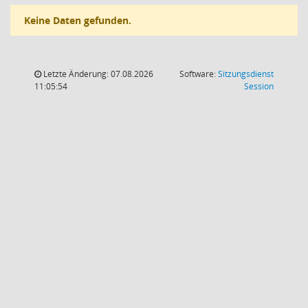
Keine Daten gefunden.
Letzte Änderung: 07.08.2026
Software:
Sitzungsdienst
(Wird in
11:05:54
Session