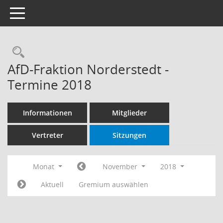
Toggle navigation
Rechercheauswahl
AfD-Fraktion Norderstedt -
Termine 2018
Informationen
Mitglieder
Vertreter
Sitzungen
Monat
November
2018
Aktuell
Gremium auswählen