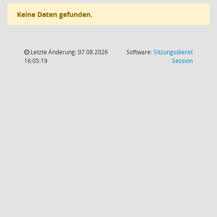
Keine Daten gefunden.
Letzte Änderung: 07.08.2026
Software:
Sitzungsdienst
(Wird in
16:05:19
Session