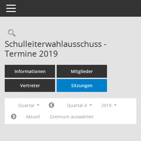
Toggle navigation
Rechercheauswahl
Schulleiterwahlausschuss -
Termine 2019
Informationen
Mitglieder
Vertreter
Sitzungen
Quartal
Quartal 4
2019
Aktuell
Gremium auswählen