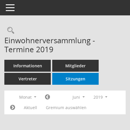
Toggle navigation
Rechercheauswahl
Einwohnerversammlung -
Termine 2019
Informationen
Mitglieder
Vertreter
Sitzungen
Monat
Juni
2019
Aktuell
Gremium auswählen