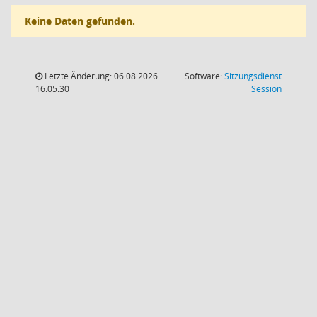
Keine Daten gefunden.
Letzte Änderung: 06.08.2026
Software:
Sitzungsdienst
(Wird in
16:05:30
Session