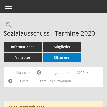
Toggle navigation
Rechercheauswahl
Sozialausschuss - Termine 2020
Informationen
Mitglieder
Vertreter
Sitzungen
Monat
Januar
2020
Aktuell
Gremium auswählen
Keine Daten gefunden.