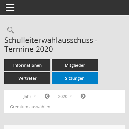
Toggle navigation
Rechercheauswahl
Schulleiterwahlausschuss -
Termine 2020
Informationen
Mitglieder
Vertreter
Sitzungen
Jahr
2020
Gremium auswählen