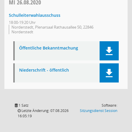
MI
26.08.2020
Schulleiterwahlausschuss
18:00-19:20 Uhr
Norderstedt, Plenarsaal Rathausallee 50, 22846
Norderstedt
Öffentliche Bekanntmachung
Niederschrift - öffentlich
1 Satz
Software:
(Wird in
Letzte Änderung: 07.08.2026
Sitzungsdienst
Session
16:05:19