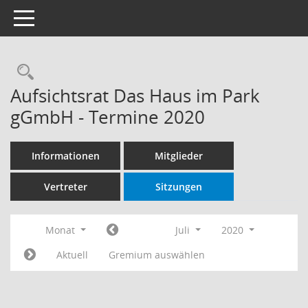
Toggle navigation
Rechercheauswahl
Aufsichtsrat Das Haus im Park
gGmbH - Termine 2020
Informationen
Mitglieder
Vertreter
Sitzungen
Monat
Juli
2020
Aktuell
Gremium auswählen