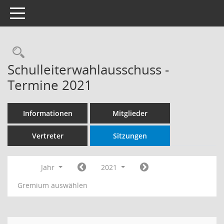
Toggle navigation
Rechercheauswahl
Schulleiterwahlausschuss -
Termine 2021
Informationen
Mitglieder
Vertreter
Sitzungen
Jahr
2021
Gremium auswählen