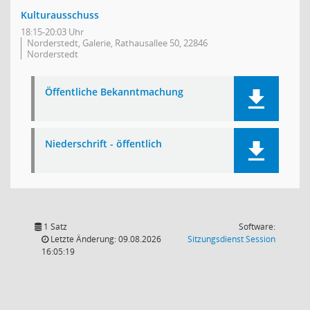
Kulturausschuss
18:15-20:03 Uhr
Norderstedt, Galerie, Rathausallee 50, 22846
Norderstedt
Öffentliche Bekanntmachung
Niederschrift - öffentlich
1 Satz
Software:
(Wird in
Letzte Änderung: 09.08.2026
Sitzungsdienst
Session
16:05:19