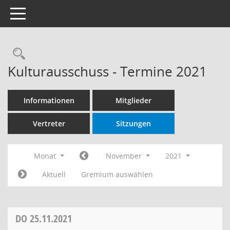
Toggle navigation
Rechercheauswahl
Kulturausschuss - Termine 2021
Informationen
Mitglieder
Vertreter
Sitzungen
Monat
November
2021
Aktuell
Gremium auswählen
DO
25.11.2021