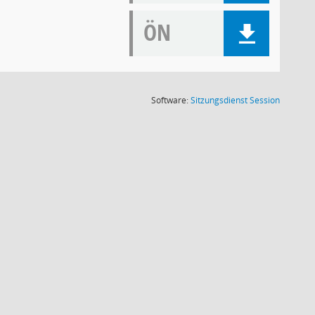
ÖN
(Wird in
Software:
Sitzungsdienst
Session