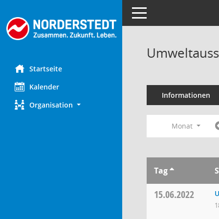
Toggle navigation
Umweltauss
Startseite
Kalender
Informationen
Organisation
Monat
Tag
S
15.06.2022
U
1