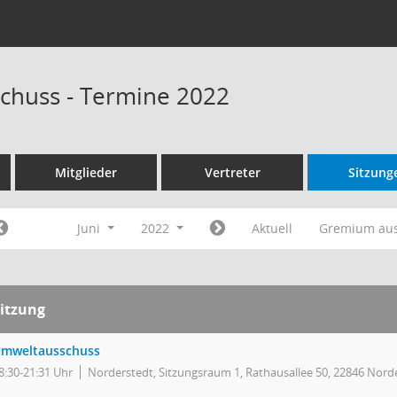
chuss - Termine 2022
Mitglieder
Vertreter
Sitzung
Juni
2022
Aktuell
Gremium au
itzung
mweltausschuss
8:30-21:31 Uhr
Norderstedt, Sitzungsraum 1, Rathausallee 50, 22846 Nord