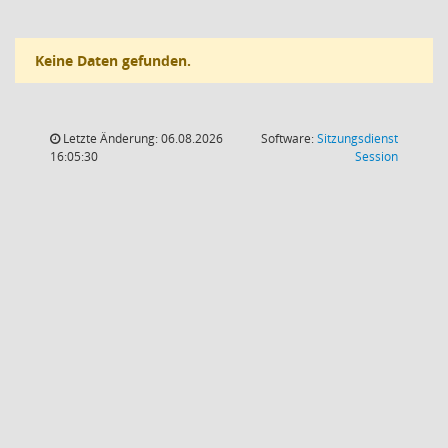
Keine Daten gefunden.
Letzte Änderung: 06.08.2026
Software:
Sitzungsdienst
(Wird in
16:05:30
Session