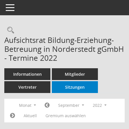
Toggle navigation
Rechercheauswahl
Aufsichtsrat Bildung-Erziehung-
Betreuung in Norderstedt gGmbH
- Termine 2022
Informationen
Mitglieder
Vertreter
Sitzungen
Monat
September
2022
Aktuell
Gremium auswählen