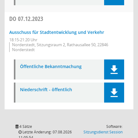
DO
07.12.2023
Ausschuss für Stadtentwicklung und Verkehr
18:15-21:20 Uhr
Norderstedt, Sitzungsraum 2, Rathausallee 50, 22846
Norderstedt
Öffentliche Bekanntmachung
Niederschrift - öffentlich
4 Sätze
Software:
(Wird in
Letzte Änderung: 07.08.2026
Sitzungsdienst
Session
11:05:54