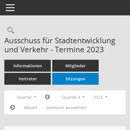
Toggle navigation
Rechercheauswahl
Ausschuss für Stadtentwicklung
und Verkehr - Termine 2023
Informationen
Mitglieder
Vertreter
Sitzungen
Quartal
Quartal 4
2023
Aktuell
Gremium auswählen