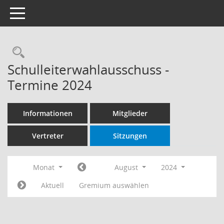
Toggle navigation
Rechercheauswahl
Schulleiterwahlausschuss -
Termine 2024
Informationen
Mitglieder
Vertreter
Sitzungen
Monat
August
2024
Aktuell
Gremium auswählen