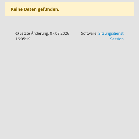
Keine Daten gefunden.
Letzte Änderung: 07.08.2026
Software:
Sitzungsdienst
(Wird in
16:05:19
Session