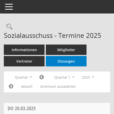
Toggle navigation
Rechercheauswahl
Sozialausschuss - Termine 2025
Informationen
Mitglieder
Vertreter
Sitzungen
Quartal
Quartal 1
2025
Aktuell
Gremium auswählen
DO
20.03.2025