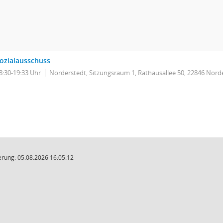
ozialausschuss
8:30-19:33 Uhr
Norderstedt, Sitzungsraum 1, Rathausallee 50, 22846 Nord
rung: 05.08.2026 16:05:12