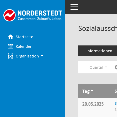
Toggle navigation
Sozialaussc
Startseite
Kalender
Informationen
Organisation
Quartal
Tag
S
20.03.2025
S
1