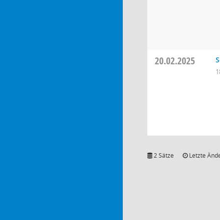
20.02.2025
S
1
2 Sätze
Letzte Ände