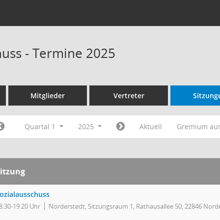
huss - Termine 2025
Mitglieder
Vertreter
Sitzung
Quartal 1
2025
Aktuell
Gremium au
itzung
ozialausschuss
8:30-19:20 Uhr
Norderstedt, Sitzungsraum 1, Rathausallee 50, 22846 Nord