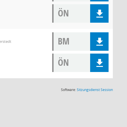
ÖN
BM
erstedt
ÖN
(Wird in
Software:
Sitzungsdienst
Session