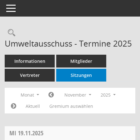
Toggle navigation
Rechercheauswahl
Umweltausschuss - Termine 2025
Informationen
Mitglieder
Vertreter
Sitzungen
Monat
November
2025
Aktuell
Gremium auswählen
MI
19.11.2025