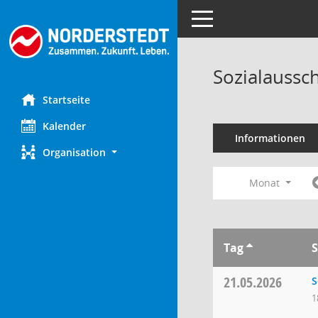
Toggle navigation
Sozialaussc
Startseite
Kalender
Informationen
Organisation
Monat
Tag
S
21.05.2026
S
1