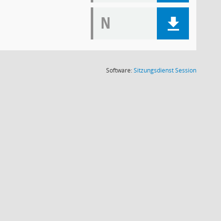
N
(Wird in
Software:
Sitzungsdienst
Session