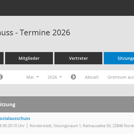
huss - Termine 2026
Mitglieder
Vertreter
Sitzung
Mai
2026
Aktuell
Gremium au
itzung
ozialausschuss
8:30-20:10 Uhr
Norderstedt, Sitzungsraum 1, Rathausallee 50, 22846 Nord