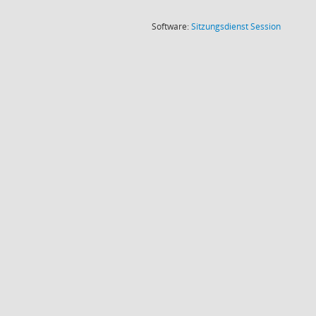
(Wird in
Software:
Sitzungsdienst
Session