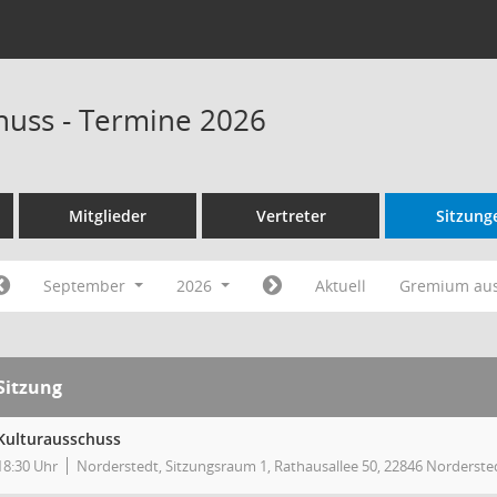
huss - Termine 2026
Mitglieder
Vertreter
Sitzung
September
2026
Aktuell
Gremium au
Sitzung
Kulturausschuss
18:30 Uhr
Norderstedt, Sitzungsraum 1, Rathausallee 50, 22846 Norderste