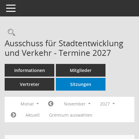
Toggle navigation
Rechercheauswahl
Ausschuss für Stadtentwicklung
und Verkehr - Termine 2027
Informationen
Mitglieder
Vertreter
Sitzungen
Monat
November
2027
Aktuell
Gremium auswählen