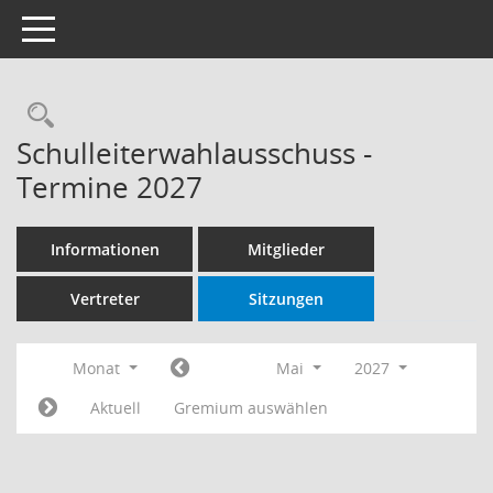
Toggle navigation
Rechercheauswahl
Schulleiterwahlausschuss -
Termine 2027
Informationen
Mitglieder
Vertreter
Sitzungen
Monat
Mai
2027
Aktuell
Gremium auswählen