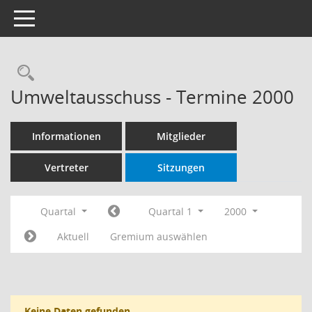
Toggle navigation
Rechercheauswahl
Umweltausschuss - Termine 2000
Informationen
Mitglieder
Vertreter
Sitzungen
Quartal
Quartal 1
2000
Aktuell
Gremium auswählen
Keine Daten gefunden.