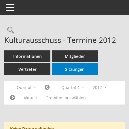
Toggle navigation
Rechercheauswahl
Kulturausschuss - Termine 2012
Informationen
Mitglieder
Vertreter
Sitzungen
Quartal
Quartal 4
2012
Aktuell
Gremium auswählen
Keine Daten gefunden.