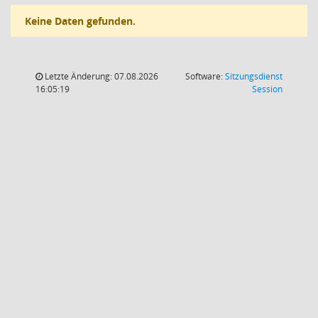
Keine Daten gefunden.
Letzte Änderung: 07.08.2026
Software:
Sitzungsdienst
(Wird in
16:05:19
Session