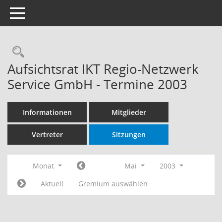
Toggle navigation
Rechercheauswahl
Aufsichtsrat IKT Regio-Netzwerk
Service GmbH - Termine 2003
Informationen
Mitglieder
Vertreter
Sitzungen
Monat
Mai
2003
Aktuell
Gremium auswählen