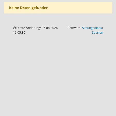
Keine Daten gefunden.
Letzte Änderung: 06.08.2026
Software:
Sitzungsdienst
(Wird in
16:05:30
Session