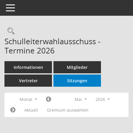
Toggle navigation
Rechercheauswahl
Schulleiterwahlausschuss -
Termine 2026
Informationen
Mitglieder
Vertreter
Sitzungen
Monat
Mai
2026
Aktuell
Gremium auswählen