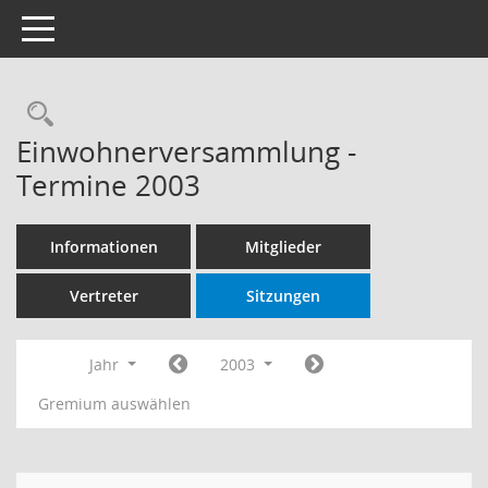
Toggle navigation
Rechercheauswahl
Einwohnerversammlung -
Termine 2003
Informationen
Mitglieder
Vertreter
Sitzungen
Jahr
2003
Gremium auswählen