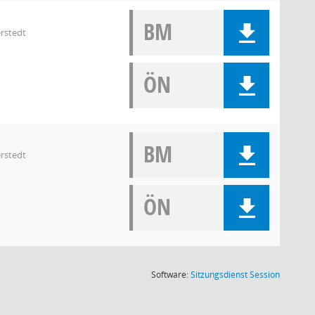
BM
rstedt
ÖN
BM
rstedt
ÖN
(Wird in
Software:
Sitzungsdienst
Session