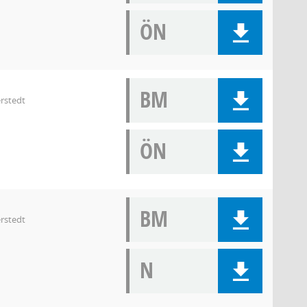
ÖN
BM
rstedt
ÖN
BM
rstedt
N