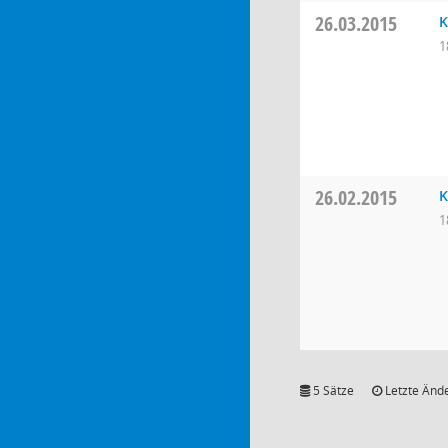
26.03.2015
K
1
26.02.2015
K
1
5 Sätze
Letzte Ände