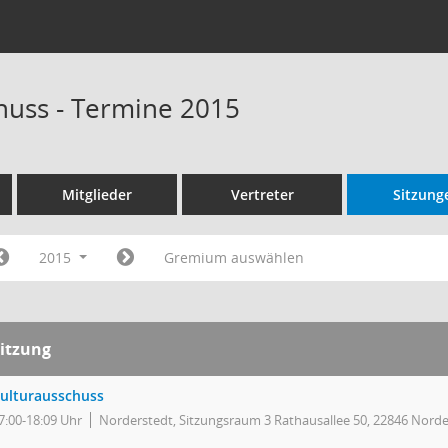
huss - Termine 2015
Mitglieder
Vertreter
Sitzung
2015
Gremium auswählen
itzung
ulturausschuss
7:00-18:09 Uhr
Norderstedt, Sitzungsraum 3 Rathausallee 50, 22846 Norde