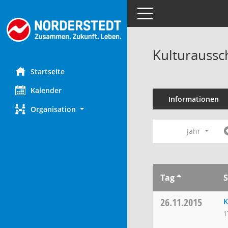
Toggle navigation
Kulturaussc
Startseite
Kalender
Informationen
Organisation
Jahr
Tag
S
26.11.2015
K
1