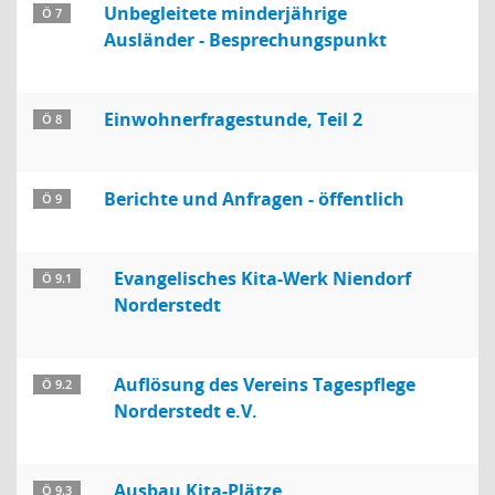
Unbegleitete minderjährige
Ö 7
Ausländer - Besprechungspunkt
Einwohnerfragestunde, Teil 2
Ö 8
Berichte und Anfragen - öffentlich
Ö 9
Evangelisches Kita-Werk Niendorf
Ö 9.1
Norderstedt
Auflösung des Vereins Tagespflege
Ö 9.2
Norderstedt e.V.
Ausbau Kita-Plätze
Ö 9.3