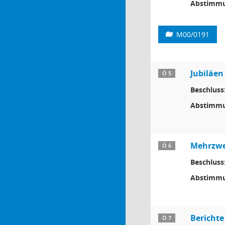
Abstimmu
M00/0191
Jubiläen
Ö 5
Beschluss
Abstimmu
Mehrzwe
Ö 6
Beschluss
Abstimmu
Berichte
Ö 7