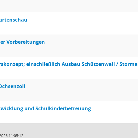
artenschau
der Vorbereitungen
skonzept; einschließlich Ausbau Schützenwall / Storm
Ochsenzoll
twicklung und Schulkinderbetreuung
2026 11:05:12