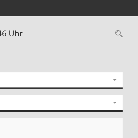
46 Uhr
Rec