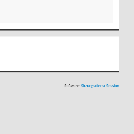
(Wird in
Software:
Sitzungsdienst
Session