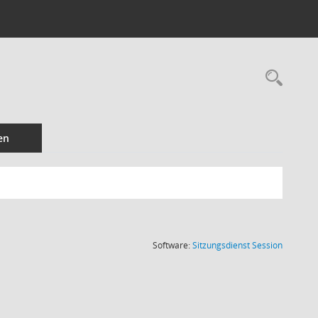
Rec
en
(Wird in
Software:
Sitzungsdienst
Session