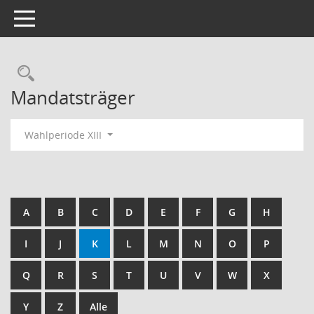
Toggle navigation
Rechercheauswahl
Mandatsträger
Wahlperiode XIII
A
B
C
D
E
F
G
H
I
J
K
L
M
N
O
P
Q
R
S
T
U
V
W
X
Y
Z
Alle