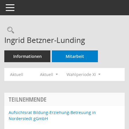
Toggle navigation
Rechercheauswahl
Ingrid Betzner-Lunding
Informationen
Mitarbeit
Aktuell
Aktuell
Wahlperiode XI
TEILNEHMENDE
Aufsichtsrat Bildung-Erziehung-Betreuung in
Norderstedt gGmbH