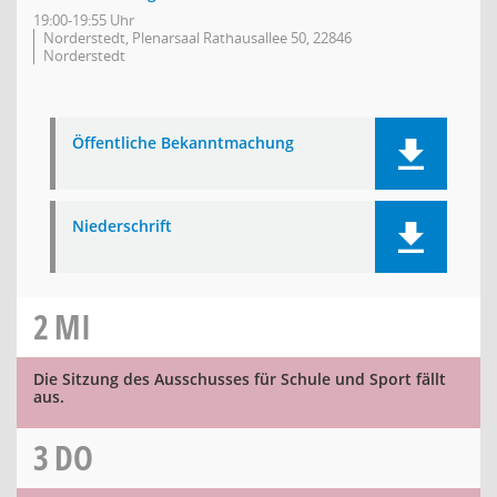
19:00-19:55 Uhr
Norderstedt, Plenarsaal Rathausallee 50, 22846
Norderstedt
Öffentliche Bekanntmachung
Niederschrift
2
MI
Die Sitzung des Ausschusses für Schule und Sport fällt
aus.
3
DO