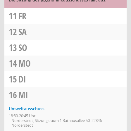
11
FR
12
SA
13
SO
14
MO
15
DI
16
MI
Umweltausschuss
18:30-20:45 Uhr
Norderstedt, Sitzungsraum 1 Rathausallee 50, 22846
Norderstedt