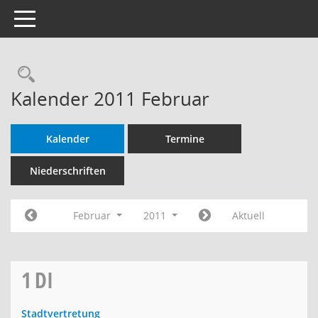
Toggle navigation
Rechercheauswahl
Kalender 2011 Februar
Kalender
Termine
Niederschriften
Februar
2011
Aktuell
1
DI
Stadtvertretung