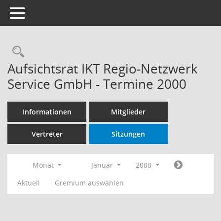
Toggle navigation
Rechercheauswahl
Aufsichtsrat IKT Regio-Netzwerk
Service GmbH - Termine 2000
Informationen
Mitglieder
Vertreter
Sitzungen
Monat
Januar
2000
Aktuell
Gremium auswählen