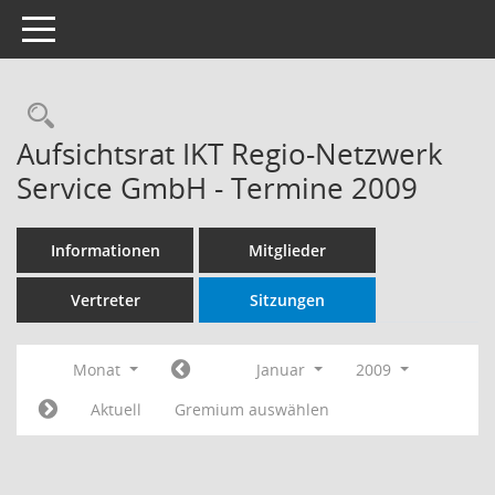
Toggle navigation
Rechercheauswahl
Aufsichtsrat IKT Regio-Netzwerk
Service GmbH - Termine 2009
Informationen
Mitglieder
Vertreter
Sitzungen
Monat
Januar
2009
Aktuell
Gremium auswählen