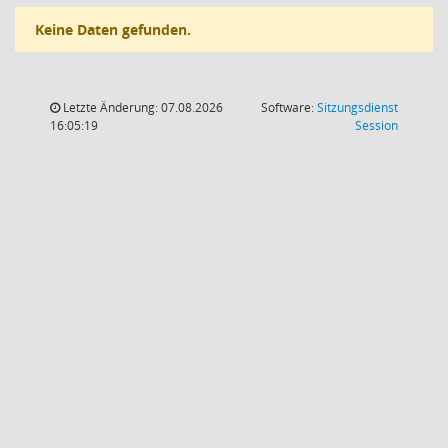
Keine Daten gefunden.
Letzte Änderung: 07.08.2026
Software:
Sitzungsdienst
(Wird in
16:05:19
Session