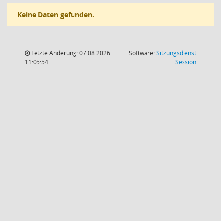
Keine Daten gefunden.
Letzte Änderung: 07.08.2026
Software:
Sitzungsdienst
(Wird in
11:05:54
Session