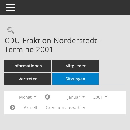
Toggle navigation
Rechercheauswahl
CDU-Fraktion Norderstedt -
Termine 2001
Informationen
Mitglieder
Vertreter
Sitzungen
Monat
Januar
2001
Aktuell
Gremium auswählen