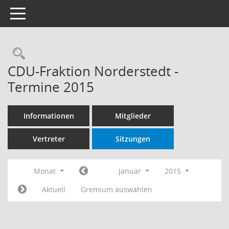
Toggle navigation
Rechercheauswahl
CDU-Fraktion Norderstedt -
Termine 2015
Informationen
Mitglieder
Vertreter
Sitzungen
Monat
Januar
2015
Aktuell
Gremium auswählen