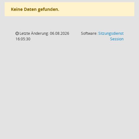
Keine Daten gefunden.
Letzte Änderung: 06.08.2026
Software:
Sitzungsdienst
(Wird in
16:05:30
Session