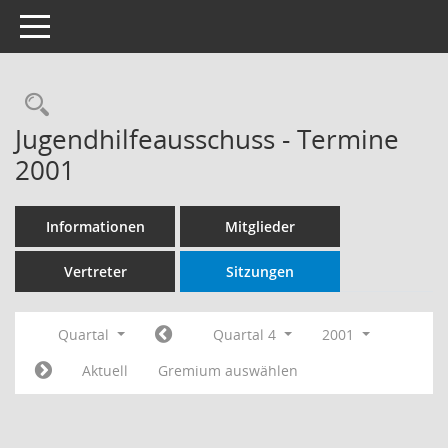
Toggle navigation
Rechercheauswahl
Jugendhilfeausschuss - Termine
2001
Informationen
Mitglieder
Vertreter
Sitzungen
Quartal
Quartal 4
2001
Aktuell
Gremium auswählen