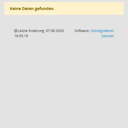
Keine Daten gefunden.
Letzte Änderung: 07.08.2026
Software:
Sitzungsdienst
(Wird in
16:05:19
Session