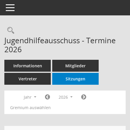
Toggle navigation
Rechercheauswahl
Jugendhilfeausschuss - Termine
2026
Informationen
Mitglieder
Vertreter
Sitzungen
Jahr
2026
Gremium auswählen