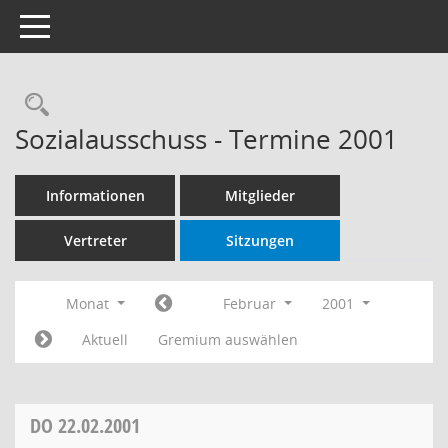
Toggle navigation
Rechercheauswahl
Sozialausschuss - Termine 2001
Informationen
Mitglieder
Vertreter
Sitzungen
Monat
Februar
2001
Aktuell
Gremium auswählen
DO
22.02.2001