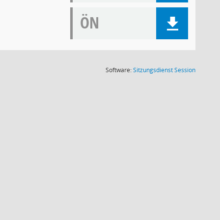
ÖN
(Wird in
Software:
Sitzungsdienst
Session