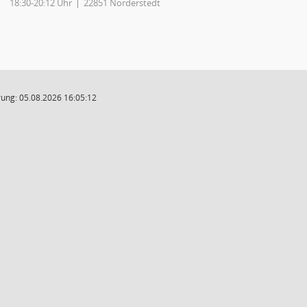
18:30-20:12 Uhr
22851 Norderstedt
ung: 05.08.2026 16:05:12