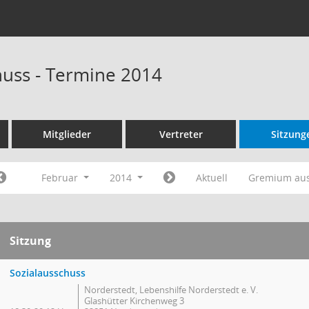
huss - Termine 2014
Mitglieder
Vertreter
Sitzung
Februar
2014
Aktuell
Gremium au
Sitzung
Sozialausschuss
Norderstedt, Lebenshilfe Norderstedt e. V.
Glashütter Kirchenweg 3