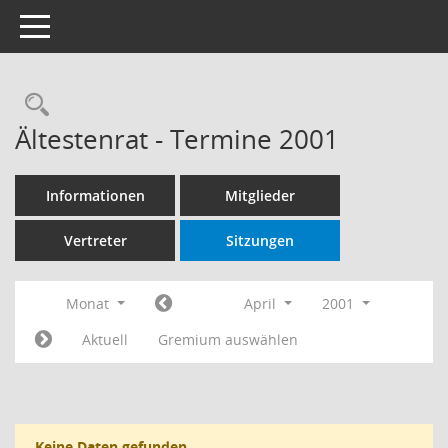
Toggle navigation
Rechercheauswahl
Ältestenrat - Termine 2001
Informationen
Mitglieder
Vertreter
Sitzungen
Monat
April
2001
Aktuell
Gremium auswählen
Keine Daten gefunden.