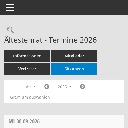
Toggle navigation
Rechercheauswahl
Ältestenrat - Termine 2026
Informationen
Mitglieder
Vertreter
Sitzungen
Jahr
2026
Gremium auswählen
MI
30.09.2026